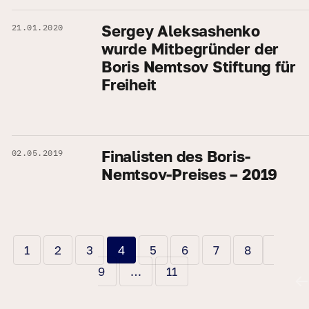
Sergey Aleksashenko
21.01.2020
wurde Mitbegründer der
Boris Nemtsov Stiftung für
Freiheit
Finalisten des Boris-
02.05.2019
Nemtsov-Preises – 2019
SEITENNUMMERIERUNG
SEITE
SEITE
SEITE
SEITE
SEITE
SEITE
SEITE
SEITE
1
2
3
4
5
6
7
8
DER
SEITE
9
…
11
BEITRÄGE