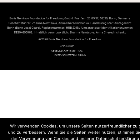
Boris Nemtsov Foundation for Freedom gGmbH. Postfach 20 09 37, 53139, Bonn, Germany.
Geschäftsführer: Zhanna Nemtsova, Anna Cherednichenko. Handelsregister: Amtsgericht
Bonn (Bonn Local Court). Registernummer: HRB 21991. Umsatzsteuer-Identifikationsnummer:
DE304695069. Inhaltlich verantwortlich: Zhanna Nemtsova, Anna Cherednichenko
© 2026 Boris Nemtsov Foundation for Freedom.
IMPRESSUM
GESELLSCHAFTSVERTRAG
DATENSCHUTZERKLÄRUNG
Wir verwenden Cookies, um unsere Seiten nutzerfreundlicher zu 
und zu verbessern. Wenn Sie die Seiten weiter nutzen, stimmen S
der Verwendung von Cookies und unserer Datenschutzerklärung 