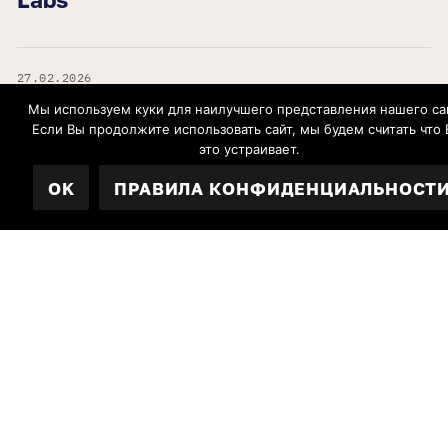
27.02.2026
Заявление участников платформы
Мы используем куки для наилучшего представления нашего са
российских демократических сил
Если Вы продолжите использовать сайт, мы будем считать что 
это устраивает.
при ПАСЕ в связи годовщиной
убийства Бориса Немцова: «Мы не
OK
ПРАВИЛА КОНФИДЕНЦИАЛЬНОСТ
сомневаемся, что за убийством
Бориса Немцова стоит Владимир
Путин».
Все новости