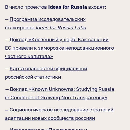
В число проектов
Ideas for Russia
входят:
—
Программа исследовательских
стажировок
Ideas for Russia Labs
—
Доклад «Косвенный ущерб. Как санкции
ЕС привели к заморозке неподсанкционного
частного капитала»
—
Карта опасностей официальной
российской статистики
—
Доклад «Known Unknowns: Studying Russia
in Condition of Growing Non-Transparency»
—
Социологическое исследование стратегий
адаптации новых сообществ россиян
—
Исследование «Политические и