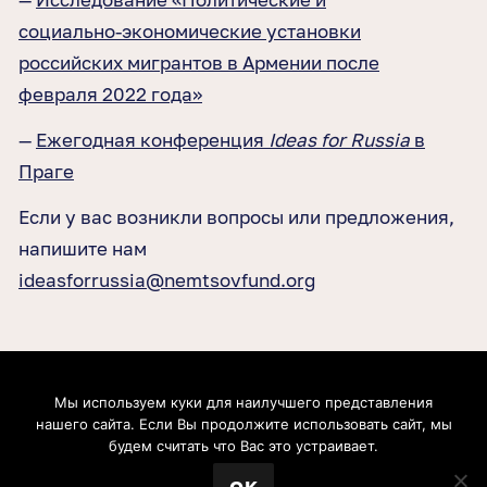
социально-экономические установки
российских мигрантов в Армении после
февраля 2022 года»
—
Ежегодная конференция
Ideas for Russia
в
Праге
Если у вас возникли вопросы или предложения,
напишите нам
ideasforrussia@nemtsovfund.org
Мы используем куки для наилучшего представления
Boris Nemtsov Foundation for Freedom gGmbH. Postfach 20 09 37, 53139, Bonn, Germany.
нашего сайта. Если Вы продолжите использовать сайт, мы
Geschäftsführer: Zhanna Nemtsova, Anna Cherednichenko. Handelsregister: Amtsgericht
Bonn (Bonn Local Court). Registernummer: HRB 21991. Umsatzsteuer-Identifikationsnummer:
будем считать что Вас это устраивает.
DE304695069. Inhaltlich verantwortlich: Zhanna Nemtsova, Anna Cherednichenko
© 2026 Фонд Бориса Немцова за Свободу.