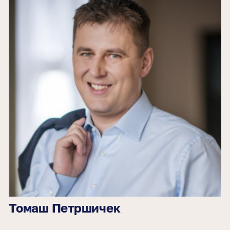
Томаш Петршичек