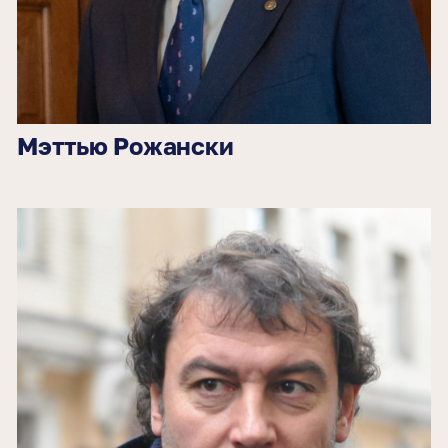
Мэттью Рожански