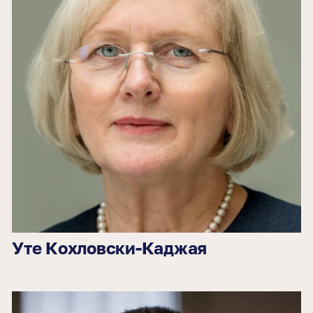
Уте Кохловски-Каджая