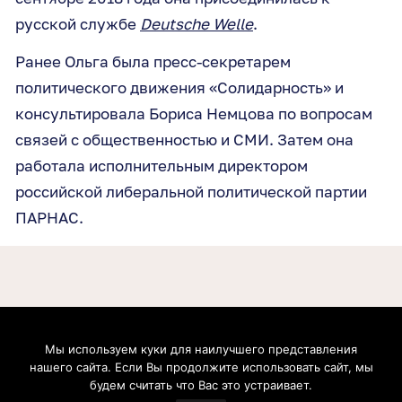
русской службе
Deutsche Welle
.
Ранее Ольга была пресс-секретарем
политического движения «Солидарность» и
консультировала Бориса Немцова по вопросам
связей с общественностью и СМИ. Затем она
работала исполнительным директором
российской либеральной политической партии
ПАРНАС.
Мы используем куки для наилучшего представления
Boris Nemtsov Foundation for Freedom gGmbH. Postfach 20 09 37, 53139, Bonn, Germany.
нашего сайта. Если Вы продолжите использовать сайт, мы
Geschäftsführer: Zhanna Nemtsova, Anna Cherednichenko. Handelsregister: Amtsgericht
Bonn (Bonn Local Court). Registernummer: HRB 21991. Umsatzsteuer-Identifikationsnummer:
будем считать что Вас это устраивает.
DE304695069. Inhaltlich verantwortlich: Zhanna Nemtsova, Anna Cherednichenko