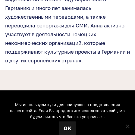
Германию и много лет занималась
художественными переводами, а также
переводила репортажи для СМИ. Анна активно
участвует в деятельности немецких
некоммерческих организаций, которые
поддерживают культурные проекты в Германии и
в других европейских странах.
Мы используем куки для наилучшего представления
Boris Nemtsov Foundation for Freedom gGmbH. Postfach 20 09 37, 53139, Bonn, Germany.
нашего сайта. Если Вы продолжите использовать сайт, мы
Geschäftsführer: Zhanna Nemtsova, Anna Cherednichenko. Handelsregister: Amtsgericht
Bonn (Bonn Local Court). Registernummer: HRB 21991. Umsatzsteuer-Identifikationsnummer:
будем считать что Вас это устраивает.
DE304695069. Inhaltlich verantwortlich: Zhanna Nemtsova, Anna Cherednichenko
© 2026 Фонд Бориса Немцова за Свободу.
OK
IMPRESSUM