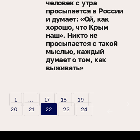
человек с утра
просыпается в России
и думает: «Ой, как
хорошо, что Крым
наш». Никто не
просыпается с такой
мыслью, каждый
думает о том, как
выживать»
ПАГИНАЦИЯ
СТРАНИЦА
СТРАНИЦА
СТРАНИЦА
СТРАНИЦА
СТРАНИЦА
1
…
17
18
19
ЗАПИСЕЙ
СТРАНИЦА
СТРАНИЦА
СТРАНИЦА
20
21
22
23
24