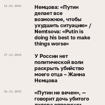
Немцова: «Путин
12.02.2016
делает все
возможное, чтобы
ухудшить ситуацию» /
Nemtsova: «Putin is
doing his best to make
things worse»
У России нет
27.11.2015
политической воли
раскрыть убийство
моего отца – Жанна
Нємцова
«Путин не вечен», —
26.11.2015
говорит дочь убитого
лидера оппозиции