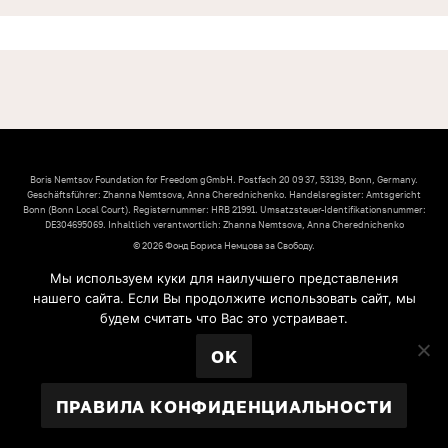
Boris Nemtsov Foundation for Freedom gGmbH. Postfach 20 09 37, 53139, Bonn, Germany.
Geschäftsführer: Zhanna Nemtsova, Anna Cherednichenko. Handelsregister: Amtsgericht
Bonn (Bonn Local Court). Registernummer: HRB 21991. Umsatzsteuer-Identifikationsnummer:
DE304695069. Inhaltlich verantwortlich: Zhanna Nemtsova, Anna Cherednichenko
© 2026 Фонд Бориса Немцова за Свободу.
IMPRESSUM
Мы используем куки для наилучшего представления
УСТАВ ФОНДА
нашего сайта. Если Вы продолжите использовать сайт, мы
ПРАВИЛА КОНФИДЕНЦИАЛЬНОСТИ
будем считать что Вас это устраивает.
OK
ПРАВИЛА КОНФИДЕНЦИАЛЬНОСТИ