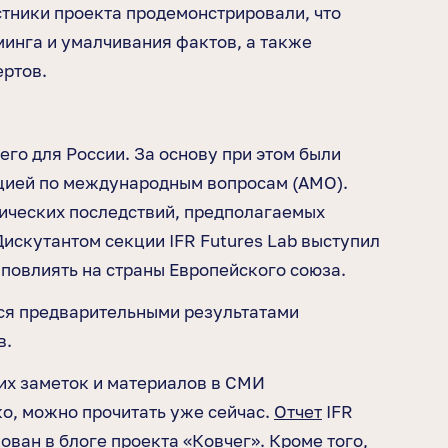
астники проекта продемонстрировали, что
минга и умалчивания фактов, а также
ертов.
о для России. За основу при этом были
цией по международным вопросам (AMO).
ических последствий, предполагаемых
искутантом секции IFR Futures Lab выступил
 повлиять на страны Европейского союза.
ься предварительными результатами
в.
ких заметок и материалов в СМИ
о, можно прочитать уже сейчас.
Отчет
IFR
ван в блоге проекта «Ковчег». Кроме того,