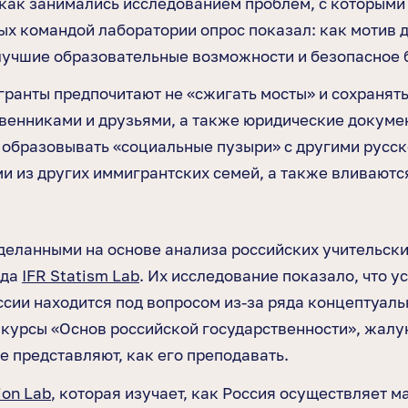
как занимались исследованием проблем, с которыми
ных командой лаборатории опрос показал: как мотив 
лучшие образовательные возможности и безопасное 
ранты предпочитают не «сжигать мосты» и сохранять 
венниками и друзьями, а также юридические докуме
 образовывать «социальные пузыри» с другими русск
и из других иммигрантских семей, а также вливаются
ланными на основе анализа российских учительских
нда
IFR Statism Lab
. Их исследование показало, что 
сии находится под вопросом из-за ряда концептуаль
курсы «Основ российской государственности», жалую
е представляют, как его преподавать.
ion Lab
, которая изучает, как Россия осуществляет