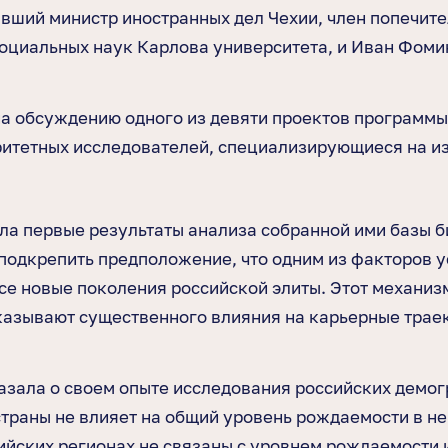
ший министр иностранных дел Чехии, член попечите
социальных наук Карлова университета, и Иван Фом
 обсуждению одного из девяти проектов программы 
оритетных исследователей, специализирующиеся на и
ла первые результаты анализа собранной ими базы б
подкрепить предположение, что одним из факторов у
е новые поколения российской элиты. Этот механизм
казывают существенного влияния на карьерные траек
зала о своем опыте исследования российских демогр
 страны не влияет на общий уровень рождаемости в н
сийских регионах не связаны с уровнем рождаемости 