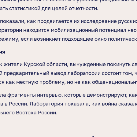
ть статистикой для целей отчетности.
показали, как продвигается их исследование русски
оратории находится мобилизационный потенциал несо
режиму, если возникнет подходящее окно политичес
ия
ак жители Курской области, вынужденные покинуть св
й предварительный вывод лаборатории состоит том, ч
ся как местную проблему, но не как общенациональн
ла фрагменты интервью, которые демонстрируют, ка
 в России. Лаборатория показала, как война сказала
ьнего Востока России.