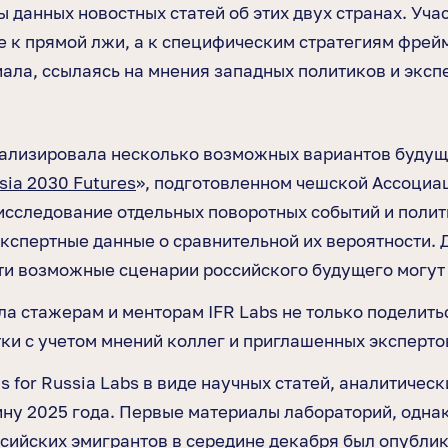
ы данных новостных статей об этих двух странах. Уч
е к прямой лжи, а к специфическим стратегиям фрей
ла, ссылаясь на мнения западных политиков и эксп
лизировала несколько возможных вариантов будущег
sia 2030 Futures
», подготовленном чешской Ассоциа
исследование отдельных поворотных событий и полит
кспертные данные о сравнительной их вероятности. Д
эти возможные сценарии российского будущего могут
а стажерам и менторам IFR Labs не только поделит
тки с учетом мнений коллег и приглашенных эксперто
 for Russia Labs в виде научных статей, аналитичес
ну 2025 года. Первые материалы лабораторий, однак
сийских эмигрантов в середине декабря был опублико