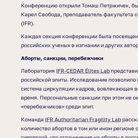
Конференцию открыли Томаш Петржичек, быв
Карел Свобода, преподаватель факультета 
(IFR).
Каждая секция конференции была посвящена
российских ученых в изгнании и других авт
Аборты, санкции, перебежчики
Лаборатория
IFR-CEDAR Élites Lab
представи
российской элиты. Исследование позволило 
система циркуляции кадров, вовлекающая вс
время. Персональные санкции при этом не о
«перебежчиков» среди элит.
Команда
IFR Authoritarian Fragility Lab
расска
количество абортов в том или ином регионе
гипотезой, что ограничения на аборты в рос