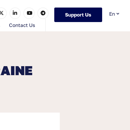
Support Us
s
Contact Us
AINE