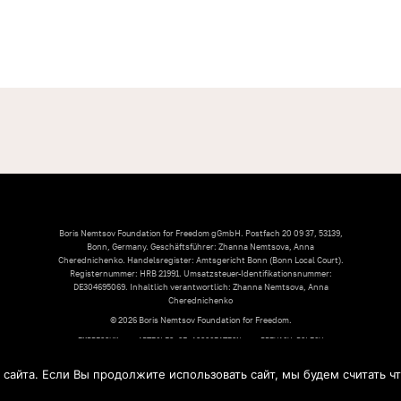
Boris Nemtsov Foundation for Freedom gGmbH. Postfach 20 09 37, 53139,
Bonn, Germany. Geschäftsführer: Zhanna Nemtsova, Anna
Cherednichenko. Handelsregister: Amtsgericht Bonn (Bonn Local Court).
Registernummer: HRB 21991. Umsatzsteuer-Identifikationsnummer:
DE304695069. Inhaltlich verantwortlich: Zhanna Nemtsova, Anna
Cherednichenko
© 2026 Boris Nemtsov Foundation for Freedom.
IMPRESSUM
ARTICLES OF ASSOCIATION
PRIVACY POLICY
айта. Если Вы продолжите использовать сайт, мы будем считать что