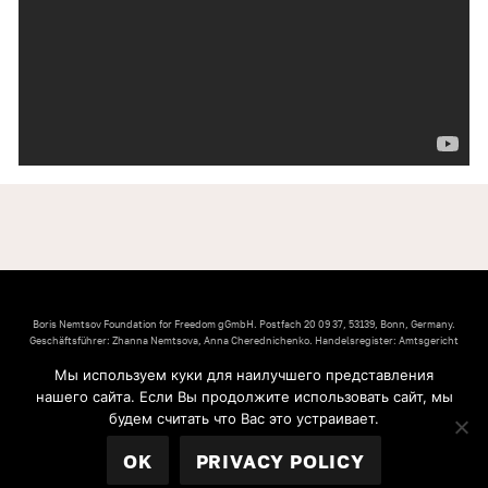
Boris Nemtsov Foundation for Freedom gGmbH. Postfach 20 09 37, 53139, Bonn, Germany.
Geschäftsführer: Zhanna Nemtsova, Anna Cherednichenko. Handelsregister: Amtsgericht
Bonn (Bonn Local Court). Registernummer: HRB 21991. Umsatzsteuer-Identifikationsnummer:
Мы используем куки для наилучшего представления
DE304695069. Inhaltlich verantwortlich: Zhanna Nemtsova, Anna Cherednichenko
нашего сайта. Если Вы продолжите использовать сайт, мы
© 2026 Boris Nemtsov Foundation for Freedom.
будем считать что Вас это устраивает.
IMPRESSUM
ARTICLES OF ASSOCIATION
PRIVACY POLICY
OK
PRIVACY POLICY