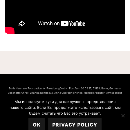
Boris Nemtsov Foundation for Freedom gGmbH. Postfach 20 09 37, 53139, Bonn, Germany.
Geschäftsführer: Zhanna Nemtsova, Anna Cherednichenko. Handelsregister: Amtsgericht
Bonn (Bonn Local Court). Registernummer: HRB 21991. Umsatzsteuer-Identifikationsnummer:
Мы используем куки для наилучшего представления
DE304695069. Inhaltlich verantwortlich: Zhanna Nemtsova, Anna Cherednichenko
нашего сайта. Если Вы продолжите использовать сайт, мы
© 2026 Boris Nemtsov Foundation for Freedom.
будем считать что Вас это устраивает.
IMPRESSUM
ARTICLES OF ASSOCIATION
PRIVACY POLICY
OK
PRIVACY POLICY