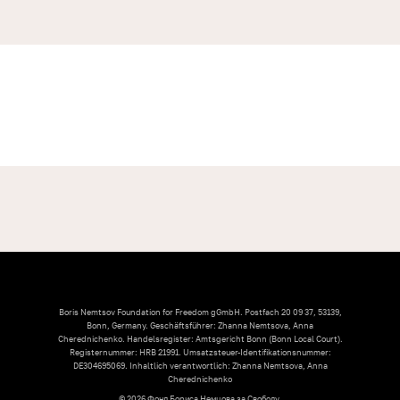
Boris Nemtsov Foundation for Freedom gGmbH. Postfach 20 09 37, 53139,
Bonn, Germany. Geschäftsführer: Zhanna Nemtsova, Anna
Cherednichenko. Handelsregister: Amtsgericht Bonn (Bonn Local Court).
Registernummer: HRB 21991. Umsatzsteuer-Identifikationsnummer:
DE304695069. Inhaltlich verantwortlich: Zhanna Nemtsova, Anna
Cherednichenko
© 2026 Фонд Бориса Немцова за Свободу.