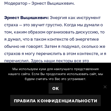
Модератор – Эрнест Выцишкевич.
Эрнест Выцишкевич:
Энергия как инструмент
страха — это звучит грустно. Когда мы думали о
том, каким образом организовать дискуссию, то
я думал, что в таком контексте об энергетике
обычно не говорят. Затем я подумал, сколько же
страхов я могу перечислить в этом контексте, и я
перечислил. Здесь наши лекторы все это
сказали. Запугивание коррупцией,
Мы используем куки для наилучшего представления
нашего сайта. Если Вы продолжите использовать сайт, мы
климатические изменения – это очередной
будем считать что Вас это устраивает.
момент. Здесь, в Европе, может быть, не так
OK
чувствуется, но Россия боится газовой
конкуренции, боится политического давления на
ПРАВИЛА КОНФИДЕНЦИАЛЬНОСТИ
Украине, связанного с газовой территорией. И
даже я сам удивился, что столько различных