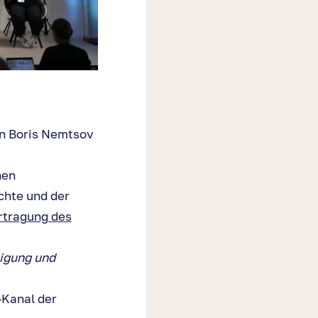
on Boris Nemtsov
hen
chte und der
rtragung des
igung und
-Kanal der