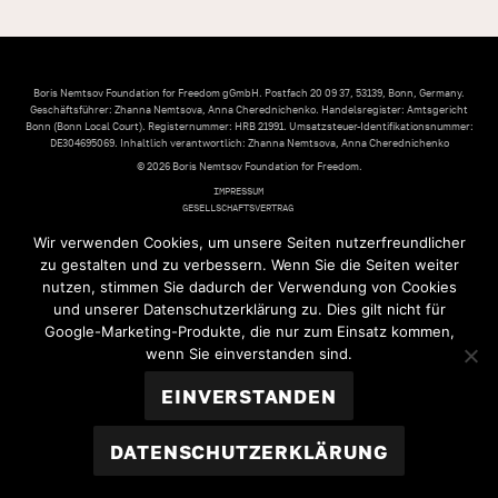
Boris Nemtsov Foundation for Freedom gGmbH. Postfach 20 09 37, 53139, Bonn, Germany.
Geschäftsführer: Zhanna Nemtsova, Anna Cherednichenko. Handelsregister: Amtsgericht
Bonn (Bonn Local Court). Registernummer: HRB 21991. Umsatzsteuer-Identifikationsnummer:
DE304695069. Inhaltlich verantwortlich: Zhanna Nemtsova, Anna Cherednichenko
© 2026 Boris Nemtsov Foundation for Freedom.
IMPRESSUM
GESELLSCHAFTSVERTRAG
DATENSCHUTZERKLÄRUNG
Wir verwenden Cookies, um unsere Seiten nutzerfreundlicher
zu gestalten und zu verbessern. Wenn Sie die Seiten weiter
nutzen, stimmen Sie dadurch der Verwendung von Cookies
und unserer Datenschutzerklärung zu. Dies gilt nicht für
Google-Marketing-Produkte, die nur zum Einsatz kommen,
wenn Sie einverstanden sind.
EINVERSTANDEN
DATENSCHUTZERKLÄRUNG