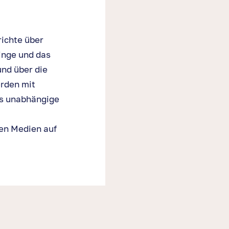
ichte über
inge und das
nd über die
erden mit
ls unabhängige
en Medien auf