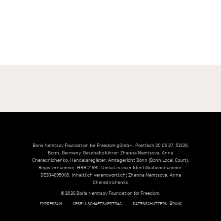
Boris Nemtsov Foundation for Freedom gGmbH. Postfach 20 09 37, 53139,
Bonn, Germany. Geschäftsführer: Zhanna Nemtsova, Anna
Cherednichenko. Handelsregister: Amtsgericht Bonn (Bonn Local Court).
Registernummer: HRB 21991. Umsatzsteuer-Identifikationsnummer:
DE304695069. Inhaltlich verantwortlich: Zhanna Nemtsova, Anna
Cherednichenko
© 2026 Boris Nemtsov Foundation for Freedom.
IMPRESSUM
GESELLSCHAFTSVERTRAG
DATENSCHUTZERKLÄRUNG