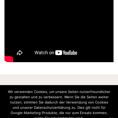
Wir verwenden Cookies, um unsere Seiten nutzerfreundlicher
zu gestalten und zu verbessern. Wenn Sie die Seiten weiter
nutzen, stimmen Sie dadurch der Verwendung von Cookies
und unserer Datenschutzerklärung zu. Dies gilt nicht für
Boris Nemtsov Foundation for Freedom gGmbH. Postfach 20 09 37, 53139, Bonn, Germany.
Google-Marketing-Produkte, die nur zum Einsatz kommen,
Geschäftsführer: Zhanna Nemtsova, Anna Cherednichenko. Handelsregister: Amtsgericht
Bonn (Bonn Local Court). Registernummer: HRB 21991. Umsatzsteuer-Identifikationsnummer:
wenn Sie einverstanden sind.