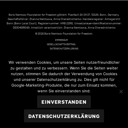
Boris Nemtsov Foundation for Freedom gGmbH. Postfach 20 09 37, 53139, Bonn, Germany.
Geschäftsführer: Zhanna Nemtsova, Anna Cherednichenko. Handelsregister: Amtsgericht
Bonn (Bonn Local Court). Registernummer: HRB 21991. Umsatzsteuer-Identifikationsnummer:
DE304695069. Inhaltlich verantwortlich: Zhanna Nemtsova, Anna Cherednichenko
© 2026 Boris Nemtsov Foundation for Freedom.
IMPRESSUM
GESELLSCHAFTSVERTRAG
DATENSCHUTZERKLÄRUNG
Wir verwenden Cookies, um unsere Seiten nutzerfreundlicher
zu gestalten und zu verbessern. Wenn Sie die Seiten weiter
nutzen, stimmen Sie dadurch der Verwendung von Cookies
und unserer Datenschutzerklärung zu. Dies gilt nicht für
Google-Marketing-Produkte, die nur zum Einsatz kommen,
wenn Sie einverstanden sind.
EINVERSTANDEN
DATENSCHUTZERKLÄRUNG