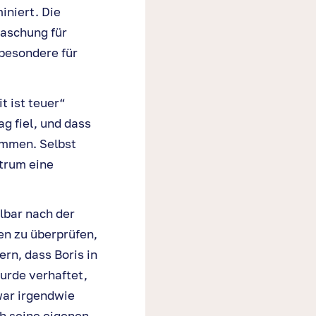
iniert. Die
raschung für
sbesondere für
 ist teuer“
g fiel, und dass
ommen. Selbst
trum eine
lbar nach der
en zu überprüfen,
ern, dass Boris in
urde verhaftet,
 war irgendwie
ch seine eigenen