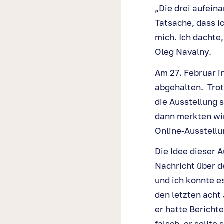
„Die drei aufein
Tatsache, dass i
mich. Ich dachte
Oleg Navalny.
Am 27. Februar i
abgehalten. Trot
die Ausstellung 
dann merkten wi
Online-Ausstellu
Die Idee dieser A
Nachricht über d
und ich konnte es
den letzten acht
er hatte Berichte
falsch, er sollt