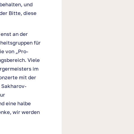
 behalten, und
er Bitte, diese
ienst an der
rheitsgruppen für
ie von „Pro-
gsbereich. Viele
ürgermeisters im
onzerte mit der
m Sakharov-
ur
nd eine halbe
enke, wir werden