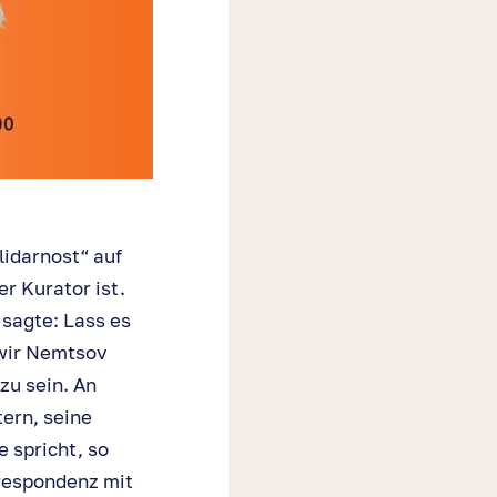
idarnost“ auf
er Kurator ist.
 sagte: Lass es
 wir Nemtsov
zu sein. An
tern, seine
 spricht, so
respondenz mit