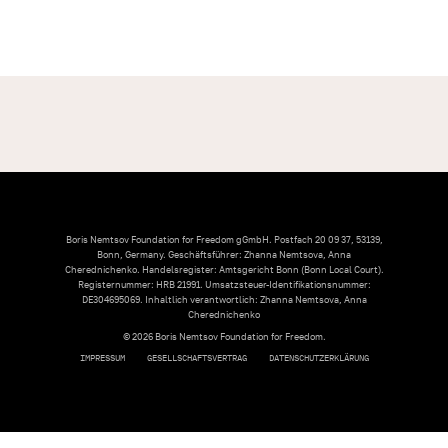
Boris Nemtsov Foundation for Freedom gGmbH. Postfach 20 09 37, 53139,
Bonn, Germany. Geschäftsführer: Zhanna Nemtsova, Anna
Cherednichenko. Handelsregister: Amtsgericht Bonn (Bonn Local Court).
Registernummer: HRB 21991. Umsatzsteuer-Identifikationsnummer:
DE304695069. Inhaltlich verantwortlich: Zhanna Nemtsova, Anna
Cherednichenko
© 2026 Boris Nemtsov Foundation for Freedom.
IMPRESSUM
GESELLSCHAFTSVERTRAG
DATENSCHUTZERKLÄRUNG