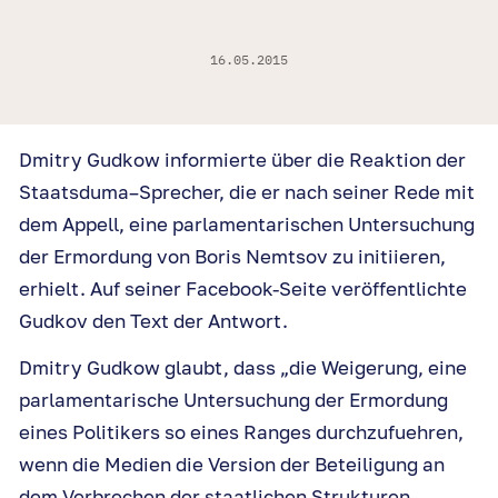
16.05.2015
Dmitry Gudkow
informierte
über die Reaktion der
Staatsduma
–
Sprecher, die er
nach
seiner Rede mit
dem
Appell
,
eine parlamentarische
n
Untersuchung
der Ermordung von Boris Nemtsov zu initiieren
,
erhielt.
Auf seiner Facebook-Seite veröffentlicht
e
Gudkov den Text der Antwort.
Dmitry Gudkow glaubt, dass „die Weigerung, eine
parlamentarische Untersuchung der Ermordung
eines
Politik
ers
so eines Ranges
durch
zu
fuehren
,
wenn die Medien die Version der Beteiligung an
dem Verbrechen der staatlichen Strukturen