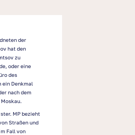
dneten der
kov hat den
mtsov zu
de, oder eine
üro des
n ein Denkmal
oder nach dem
n Moskau.
ster. MP bezieht
von Straßen und
im Fall von