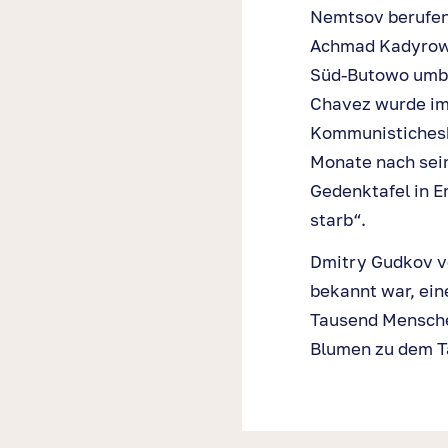
Nemtsov berufen:
Achmad Kadyrow, 
Süd-Butowo umbe
Chavez wurde im
Kommunistichesk
Monate nach sei
Gedenktafel in E
starb“.
Dmitry Gudkov ve
bekannt war, ein
Tausend Menschen
Blumen zu dem Ta