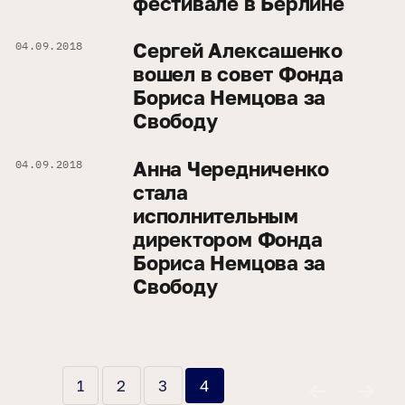
фестивале в Берлине
Сергей Алексашенко
04.09.2018
вошел в совет Фонда
Бориса Немцова за
Cвободу
Анна Чередниченко
04.09.2018
стала
исполнительным
директором Фонда
Бориса Немцова за
Cвободу
ПАГИНАЦИЯ
СТРАНИЦА
СТРАНИЦА
СТРАНИЦА
1
2
3
4
ЗАПИСЕЙ