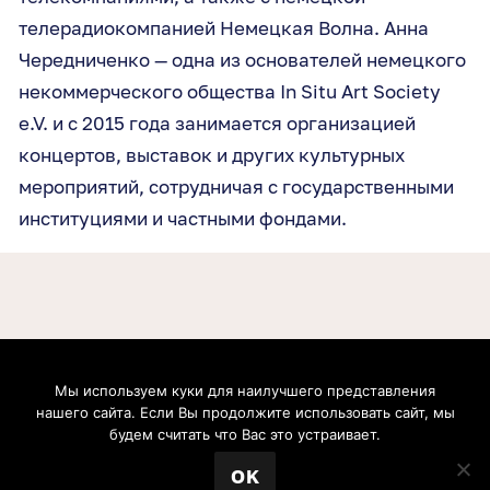
телерадиокомпанией Немецкая Волна. Анна
Чередниченко
—
одн
а
из
основателей
немецкого
некоммерческого общества In Situ Art Society
e.V. и
с 2015 года
занимается организацией
концертов, выставок и других культурных
мероприятий, сотрудничая с государственными
институциями и частными фондами.
Мы используем куки для наилучшего представления
Boris Nemtsov Foundation for Freedom gGmbH. Postfach 20 09 37, 53139, Bonn, Germany.
нашего сайта. Если Вы продолжите использовать сайт, мы
Geschäftsführer: Zhanna Nemtsova, Anna Cherednichenko. Handelsregister: Amtsgericht
Bonn (Bonn Local Court). Registernummer: HRB 21991. Umsatzsteuer-Identifikationsnummer:
будем считать что Вас это устраивает.
DE304695069. Inhaltlich verantwortlich: Zhanna Nemtsova, Anna Cherednichenko
© 2026 Фонд Бориса Немцова за Свободу.
OK