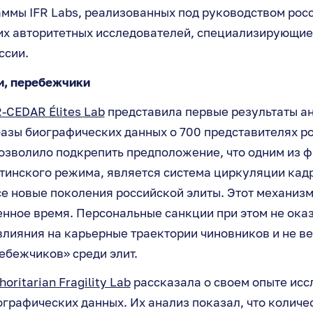
ммы IFR Labs, реализованных под руководством рос
гих авторитетных исследователей, специализирующие
ссии.
и, перебежчики
R-CEDAR Élites Lab
представила первые результаты а
азы биографических данных о 700 представителях ро
озволило подкрепить предположение, что одним из 
тинского режима, является система циркуляции кад
е новые поколения российской элиты. Этот механизм
енное время. Персональные санкции при этом не ока
лияния на карьерные траектории чиновников и не ве
ебежчиков» среди элит.
horitarian Fragility Lab
рассказала о своем опыте ис
графических данных. Их анализ показал, что количе