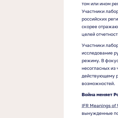
том или ином ре
Участники лабор
российских реги
скорее отражаю
целей отчетност
Участники лабо
исследование ру
режиму. В фоку
несогласных из 
действующему р
возможностей.
Война меняет Р
IFR Meanings of
вынужденные пок