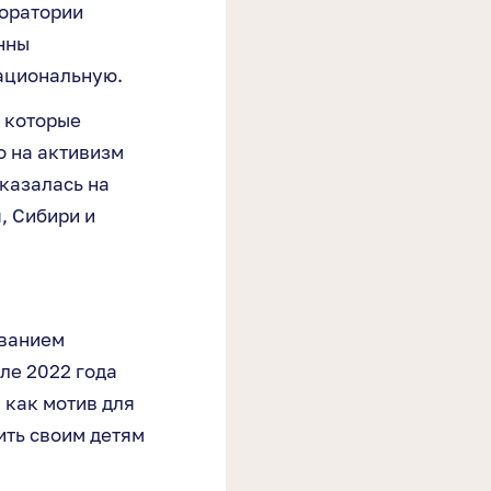
оратории
нны
ациональную.
 которые
о на активизм
сказалась на
, Сибири и
ованием
ле 2022 года
 как мотив для
ить своим детям