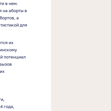
и в нем.
я на аборты в
бортов, а
тистикой для
тся их
тинскому
й потенциал
 вызов
их
и,
4 года,