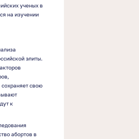
сийских ученых в
ся на изучении
нализа
ссийской элиты.
факторов
ров,
 сохраняет свою
зывают
дут к
следования
ство абортов в