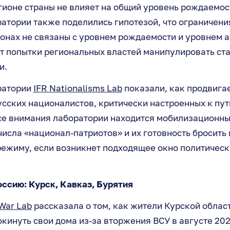
гионе страны не влияет на общий уровень рождаемост
атории также поделились гипотезой, что ограничени
онах не связаны с уровнем рождаемости и уровнем а
т попытки региональных властей манипулировать ста
и.
ратории
IFR Nationalisms Lab
показали, как продвигае
сских националистов, критически настроенных к пу
се внимания лаборатории находится мобилизационны
числа «национал-патриотов» и их готовность бросить
ежиму, если возникнет подходящее окно политическ
оссию: Курск, Кавказ, Бурятия
 War Lab
рассказала о том, как жители Курской област
инуть свои дома из-за вторжения ВСУ в августе 202