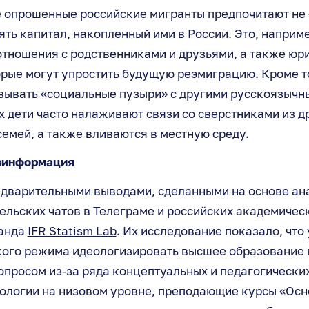
е опрошенные российские мигранты предпочитают не
ять капитал, накопленный ими в России. Это, наприме
отношения с родственниками и друзьями, а также юр
рые могут упростить будущую реэмиграцию. Кроме т
вывать «социальные пузыри» с другими русскоязычн
их дети часто налаживают связи со сверстниками из д
емей, а также вливаются в местную среду.
зинформация
дварительными выводами, сделанными на основе ан
ельских чатов в Телеграме и российских академичес
манда
IFR Statism Lab
. Их исследование показало, что
кого режима идеологизировать высшее образование 
опросом из-за ряда концептуальных и педагогически
ологии на низовом уровне, преподающие курсы «Осн