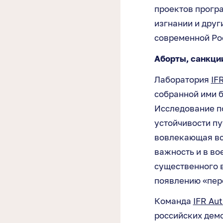
проектов програ
изгнании и дру
современной Ро
Аборты, санкци
Лаборатория
IF
собранной ими б
Исследование п
устойчивости пу
вовлекающая вс
важность и в во
существенного в
появлению «пер
Команда
IFR Aut
российских демо