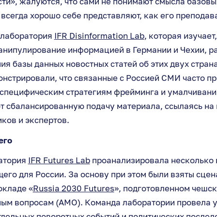
ти», жалуются, что сами не понимают смысла базовы
е всегда хорошо себе представляют, как его преподав
, лаборатория
IFR Disinformation Lab
, которая изучает
анипулирование информацией в Германии и Чехии, р
ия базы данных новостных статей об этих двух стран
нстрировали, что связанные с Россией СМИ часто пр
 специфическим стратегиям фрейминга и умалчивани
т сбалансированную подачу материала, ссылаясь на
ков и экспертов.
его
атория
IFR Futures Lab
проанализировала несколько
его для России. За основу при этом были взяты сцен
окладе «
Russia 2030 Futures
», подготовленном чешс
ым вопросам (AMO). Команда лаборатории провела 
дельных поворотных событий и политических послед