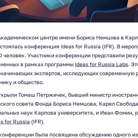
 Академическом центре имени Бориса Немцова в Кар
стоялась конференция Ideas for Russia (IFR). В меро
0 человек. Участники конференции представили рез
лненных в рамках программы
Ideas for Russia Labs
. Э
 начинающих экспертов, исследующих современную 
мику и общество.
крыли Томаш Петржичек, бывший министр иностранн
ьского совета Фонда Бориса Немцова, Карел Свобода
иальных наук Карлова университета, и Иван Фомин, 
s for Russia
(IFR).
конференции была посвящена обсуждению одного из