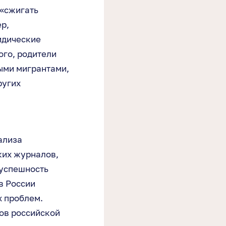
 «сжигать
р,
идические
ого, родители
ыми мигрантами,
ругих
ализа
ких журналов,
 успешность
в России
х проблем.
ов российской