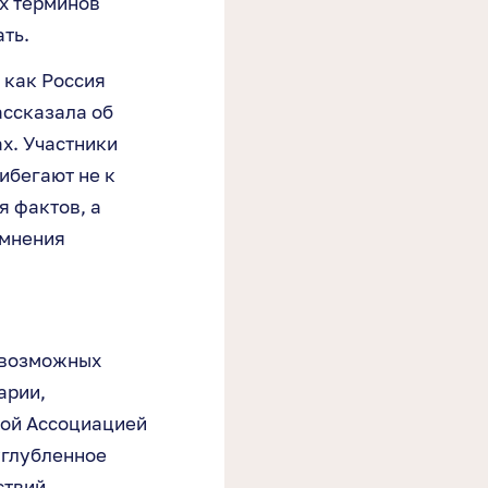
х терминов
ать.
, как Россия
ассказала об
ах. Участники
ибегают не к
я фактов, а
 мнения
 возможных
арии,
кой Ассоциацией
углубленное
ствий,