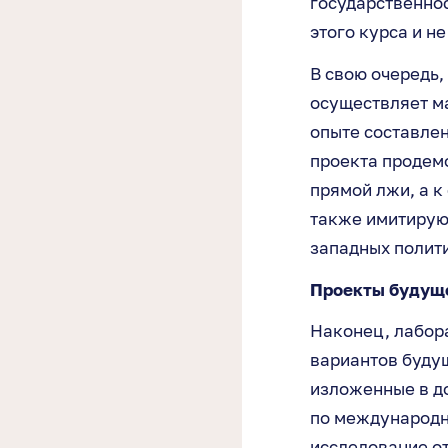
государственнос
этого курса и н
В свою очередь
осуществляет м
опыте составлен
проекта продемо
прямой лжи, а к
также имитирую
западных полити
Проекты будущ
Наконец, лабор
вариантов будущ
изложенные в д
по международн
исследование от