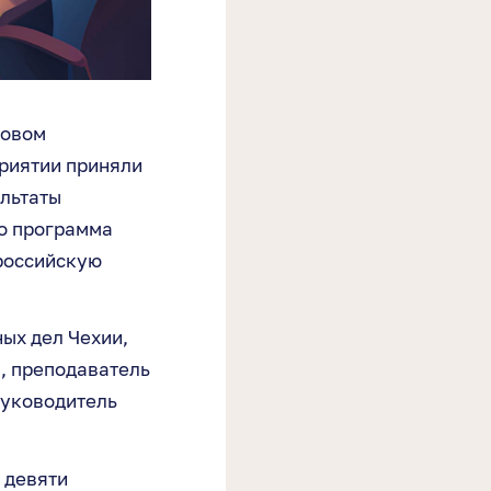
ловом
приятии приняли
ультаты
то программа
российскую
ых дел Чехии,
, преподаватель
руководитель
 девяти