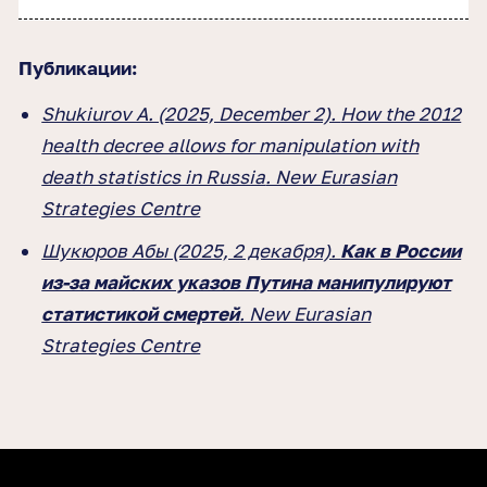
Публикации:
Shukiurov A. (2025, December 2).
How the 2012
health decree allows for manipulation with
death statistics in Russia
. New Eurasian
Strategies Centre
Шукюров Абы (2025, 2 декабря).
Как в России
из-за майских указов Путина манипулируют
статистикой смертей
. New Eurasian
Strategies Centre