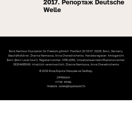
2017. Репортаж Deutsche
Welle
Boris Nemtsov Foundation for Freedom gGmbH. Postfach 20 09 37, 53139, Bonn, Germany.
Geschäftsführer: Zhanna Nemtsova, Anna Cherednichenko. Handelsregister: Amtsgericht
Bonn (Bonn Local Court). Registernummer: HRB 21991. Umsatzsteuer-Identifikationsnummer:
DE304695069. Inhaltlich verantwortlich: Zhanna Nemtsova, Anna Cherednichenko
© 2026 Фонд Бориса Немцова за Свободу.
IMPRESSUM
УСТАВ ФОНДА
ПРАВИЛА КОНФИДЕНЦИАЛЬНОСТИ