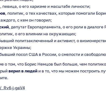
а
, певица, о его харизме и масштабе личности;
ров
, политик, о тех качествах, которые помогали Бор
каждого, с кем он говорил;
ский
, депутат Европарламента, о его роли в диалоге 
политик, о его влиянии на окружающих;
 бывший политзаключенный и активист, о визионерств
ержке Украины;
 бывший посол США в России, о смелости и свободол
е о том, что Борис Немцов был больше, чем политико
орый
верил в людей
и в то, что мы можем построить л
ите.
e/_Rv6-j-gaV4