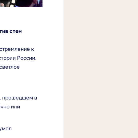
тив стен
 стремление к
тории России.
 светлое
, прошедшем в
ично или
 умел