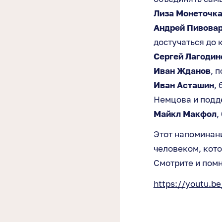
Лиза Монеточк
Андрей Пивова
достучаться до 
Сергей Лагодин
Иван Жданов
, 
Иван Асташин
,
Немцова и подд
Майкл Макфол
,
Этот напоминани
человеком, кот
Смотрите и помн
https://youtu.b