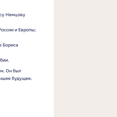
ису Немцову
России и Европы;
е Бориса
юбии.
м. Он был
учшее будущее.