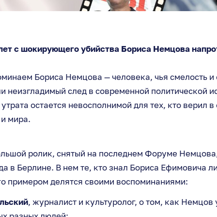
лет с шокирующего убийства Бориса Немцова напро
минаем Бориса Немцова — человека, чья смелость и
и неизгладимый след в современной политической ис
о утрата остается невосполнимой для тех, кто верил в
 и мира.
льшой ролик, снятый на последнем Форуме Немцова
да в Берлине. В нем те, кто знал Бориса Ефимовича л
го примером делятся своими воспоминаниями:
льский
, журналист и культуролог, о том, как Немцов
ых разных людей;