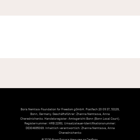
Boris Nemtsov Foundation for Freedom gGmbH. Postfach 20 09 37, 53139,
Bonn, Germany. Geschäftsführer: Zhanna Nemtsova, Anna
Cherednichenko. Handelsregister: Amtsgericht Bonn (Bonn Local Court).
Registernummer: HRB 21991. Umsatzsteuer-Identifikationsnummer:
DE304695069. Inhaltlich verantwortlich: Zhanna Nemtsova, Anna
Cherednichenko
© 2026 Фонд Бориса Немцова за Свободу.