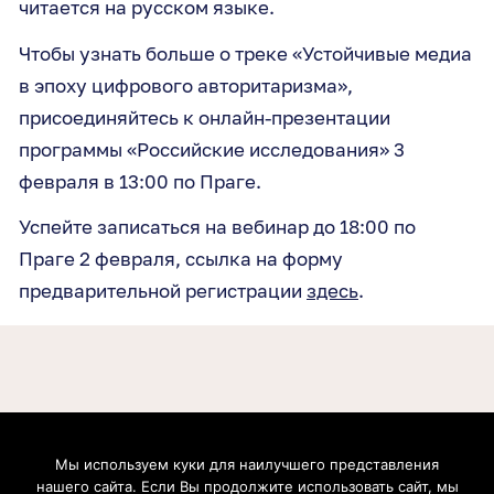
читается на русском языке.
Чтобы узнать больше о треке «Устойчивые медиа
в эпоху цифрового авторитаризма»,
присоединяйтесь к онлайн-презентации
программы «Российские исследования» 3
февраля в 13:00 по Праге.
Успейте записаться на вебинар до 18:00 по
Праге 2 февраля, ссылка на форму
предварительной регистрации
здесь
.
Мы используем куки для наилучшего представления
Boris Nemtsov Foundation for Freedom gGmbH. Postfach 20 09 37, 53139, Bonn, Germany.
нашего сайта. Если Вы продолжите использовать сайт, мы
Geschäftsführer: Zhanna Nemtsova, Anna Cherednichenko. Handelsregister: Amtsgericht