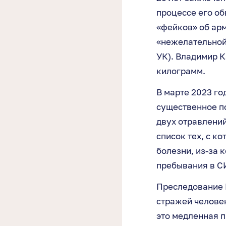
процессе его об
«фейков» об арми
«нежелательной 
УК). Владимир К
килограмм.
В марте 2023 г
существенное по
двух отравлений
список тех, с к
болезни, из-за 
пребывания в С
Преследование 
стражей человек
это медленная 