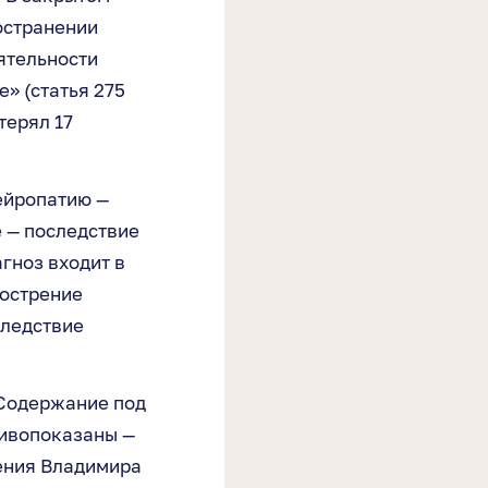
остранении
еятельности
е» (статья 275
терял 17
ейропатию —
 — последствие
агноз входит в
бострение
следствие
Содержание под
тивопоказаны —
ения Владимира