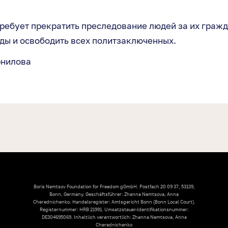
ребует прекратить преследование людей за их граж
ды и освободить всех политзаключенных.
рнилова
Boris Nemtsov Foundation for Freedom gGmbH. Postfach 20 09 37, 53139,
Bonn, Germany. Geschäftsführer: Zhanna Nemtsova, Anna
Cherednichenko. Handelsregister: Amtsgericht Bonn (Bonn Local Court).
Registernummer: HRB 21991. Umsatzsteuer-Identifikationsnummer:
DE304695069. Inhaltlich verantwortlich: Zhanna Nemtsova, Anna
Cherednichenko