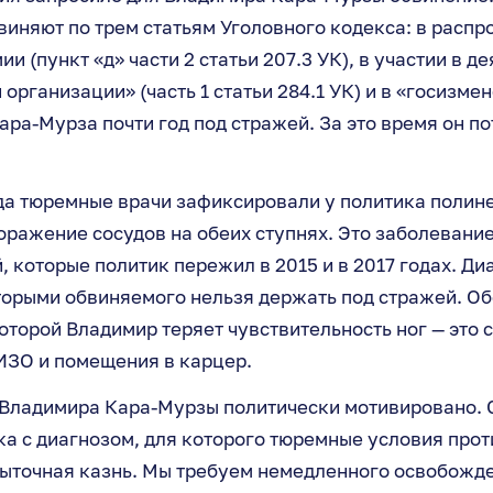
виняют по трем статьям Уголовного кодекса: в распр
и (пункт «д» части 2 статьи 207.3 УК), в участии в д
организации» (часть 1 статьи 284.1 УК) и в «госизмен
ара-Мурза почти год под стражей. За это время он по
ода тюремные врачи зафиксировали у политика полин
ражение сосудов на обеих ступнях. Это заболевание
, которые политик пережил в 2015 и в 2017 годах. Ди
оторыми обвиняемого нельзя держать под стражей. О
которой Владимир теряет чувствительность ног — это 
ИЗО и помещения в карцер.
Владимира Кара-Мурзы политически мотивировано. 
а с диагнозом, для которого тюремные условия про
пыточная казнь. Мы требуем немедленного освобожд