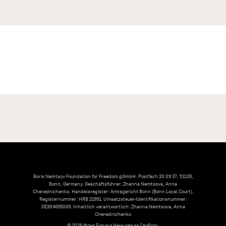
Boris Nemtsov Foundation for Freedom gGmbH. Postfach 20 09 37, 53139,
Bonn, Germany. Geschäftsführer: Zhanna Nemtsova, Anna
Cherednichenko. Handelsregister: Amtsgericht Bonn (Bonn Local Court).
Registernummer: HRB 21991. Umsatzsteuer-Identifikationsnummer:
DE304695069. Inhaltlich verantwortlich: Zhanna Nemtsova, Anna
Cherednichenko
© 2026 Фонд Бориса Немцова за Свободу.