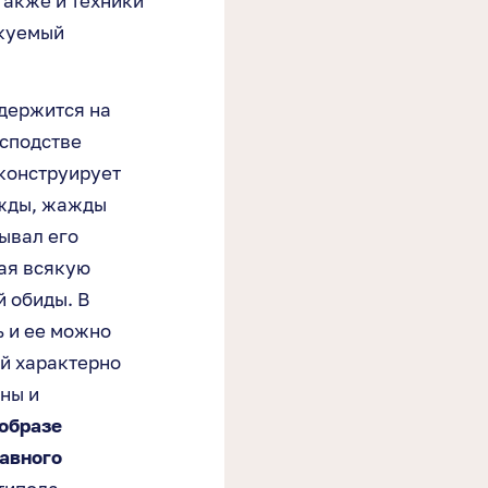
также и техники
икуемый
 держится на
осподстве
 конструирует
ажды, жажды
ывал его
шая всякую
 обиды. В
 и ее можно
ой характерно
ны и
 образе
лавного