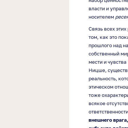
набор ценностны
власти и управл
носителем
ресе
Связь всех этих
том, как это по
прошлого над на
собственный ми
мести и чувства
Ницше, существу
реальность, кот
этическом отно
тоже охарактер
всякое отсутств
ответственности
внешнего врага,