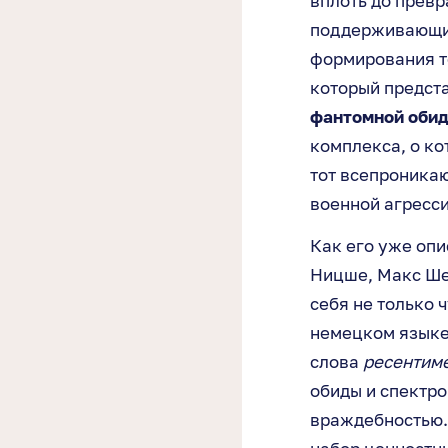
вплоть до превр
поддерживающие 
формирования 
который предст
фантомной обид
комплекса, о ко
тот всепроник
военной агресси
Как его уже оп
Ницше, Макс Ше
себя не только 
немецком языке
слова
ресентим
обиды и спектро
враждебностью. 