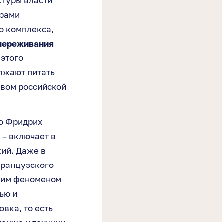
ктуры власти
орами
о комплекса,
 переживания
 этого
олжают питать
ивом российской
но Фридрих
, – включает в
кий. Даже в
французского
ским феноменом
ью и
вка, то есть