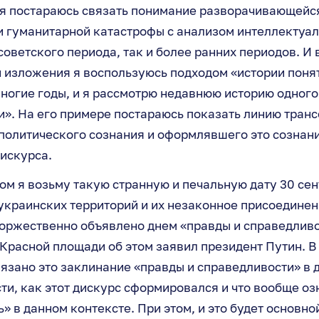
 я постараюсь связать понимание разворачивающейс
и гуманитарной катастрофы с анализом интеллектуал
советского периода, так и более ранних периодов. И 
 изложения я воспользуюсь подходом «истории понят
ногие годы, и я рассмотрю недавнюю историю одного
и». На его примере постараюсь показать линию тран
политического сознания и оформлявшего это сознан
дискурса.
м я возьму такую странную и печальную дату 30 сен
украинских территорий и их незаконное присоединен
оржественно объявлено днем «правды и справедливо
Красной площади об этом заявил президент Путин. В
вязано это заклинание «правды и справедливости» в 
ти, как этот дискурс сформировался и что вообще оз
» в данном контексте. При этом, и это будет основно