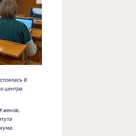
стоялась 8
о центра
 веков,
итута
хума.