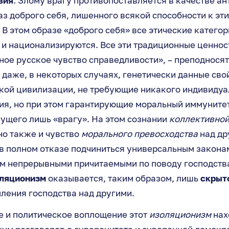
вия
. Злому врагу противопоставляется в качестве ан
з доброго себя, лишенного всякой способности к эт
В этом образе «доброго себя» все этические категор
и национализируются. Все эти традиционные ценнос
ное русское чувство справедливости», – преподносят
 даже, в некоторых случаях, генетически данные сво
ской цивилизации, не требующие никакого индивидуа
ия, но при этом гарантирующие моральный иммунитет
сущего лишь «врагу». На этом сознании
коллективной
о также и чувство
морального превосходства
над др
 полном отказе подчиниться универсальным законам
 непрерывными причитаемыми по поводу господств
ляционизм
оказывается, таким образом, лишь
скрыт
ления господства над другими.
е и политическое воплощение этот
изоляционизм
нах