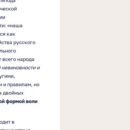
типода
ической
ии
ти: «наша
ся как
йства русского
льного
 всего народа
 невиновности и
угими,
 и правилам, но
а двойных
ой формой воли
одит в