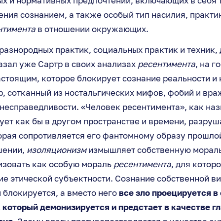
х и нормативных предпочтений, включающих в себя 
ения сознанием, а также особый тип насилия, практ
нтимента
в отношении окружающих.
 разнородных практик, социальных практик и техник,
казал уже Сартр в своих анализах
ресентимента
, на г
стоящим, которое блокирует сознание реальности и
р, сотканный из ностальгических мифов, фобий и вр
 несправедливости. «Человек ресентимента», как наз
ет как бы в другом пространстве и времени, разру
орая сопротивляется его фантомному образу прошлой
шении,
изоляционизм
измышляет собственную мораль
изовать как особую мораль
ресентимента
, для котор
ие этической субъектности. Сознание собственной ви
 блокируется, а вместо него
все зло проецируется в
 который демонизируется и предстает в качестве г