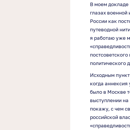
В моем докладе
глазах военной 
России как пост
путеводной нити
я работаю уже м
«справедливост
постсоветского 
политического 
Исходным пункто
когда аннексия 
было в Москве т
выступлении на 
покажу, с чем с
российской влас
«справедливость