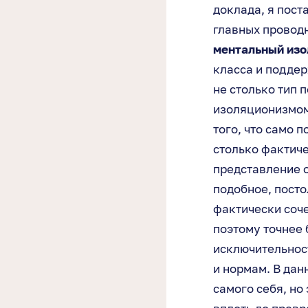
доклада, я пост
главных проводн
ментальный из
класса и подде
не столько тип 
изоляционизмом 
того, что само 
столько фактич
представление о
подобное, посто
фактически соче
поэтому точнее 
исключительност
и нормам. В дан
самого себя, но