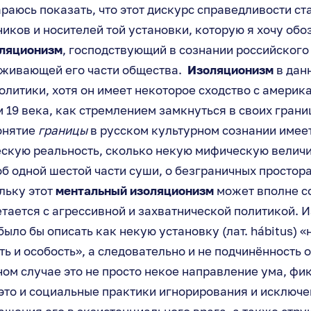
араюсь показать, что этот дискурс справедливости ст
иков и носителей той установки, которую я хочу обо
оляционизм
, господствующий в сознании российского
рживающей его части общества.
Изоляционизм
в данн
политики, хотя он имеет некоторое сходство с америк
19 века, как стремлением замкнуться в своих границ
понятие
границы
в русском культурном сознании имеет
ескую реальность, сколько некую мифическую величи
б одной шестой части суши, о безграничных простора
льку этот
ментальный изоляционизм
может вполне со
тается с агрессивной и захватнической политикой. 
было бы описать как некую установку (лат. hábitus) «
ь и особость», а следовательно и не подчинённость
ном случае это не просто некое направление ума, фи
 это и социальные практики игнорирования и исключе