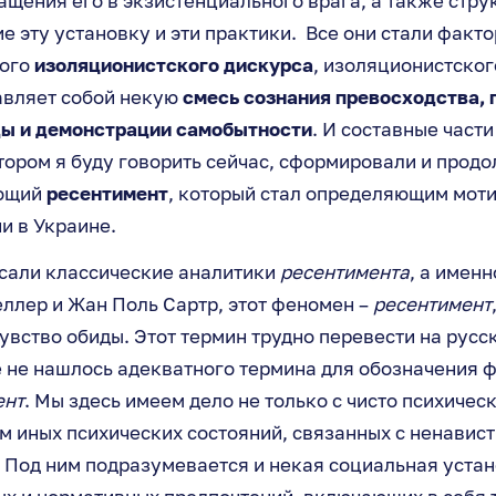
ащения его в экзистенциального врага, а также стру
эту установку и эти практики. Все они стали факт
того
изоляционистского дискурса
, изоляционистског
авляет собой некую
смесь сознания превосходства,
ы и демонстрации самобытности
. И составные части
тором я буду говорить сейчас, сформировали и прод
ающий
ресентимент
, который стал определяющим мот
и в Украине.
исали классические аналитики
ресентимента
, а имен
ллер и Жан Поль Сартр, этот феномен –
ресентимент
чувство обиды. Этот термин трудно перевести на русс
 не нашлось адекватного термина для обозначения 
ент
. Мы здесь имеем дело не только с чисто психиче
м иных психических состояний, связанных с ненавист
Под ним подразумевается и некая социальная устано