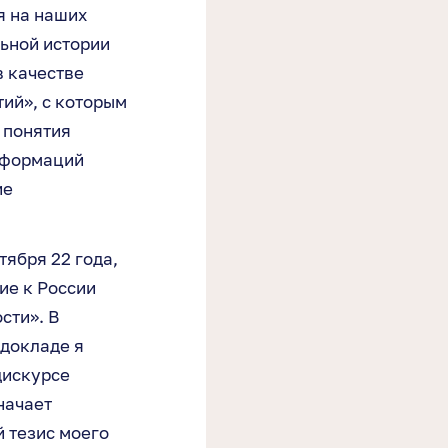
я на наших
ьной истории
в качестве
ий», с которым
 понятия
сформаций
ие
тября 22 года,
ие к России
сти». В
 докладе я
дискурсе
начает
й тезис моего