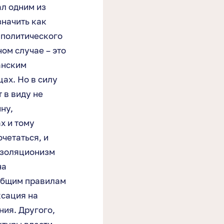
ал одним из
значить как
 политического
ом случае – это
анским
ах. Но в силу
 в виду не
ну,
х и тому
четаться, и
Изоляционизм
на
 общим правилам
ксация на
ния. Другого,