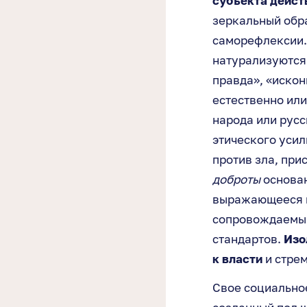
субъекта дейст
зеркальный обра
саморефлексии. 
натурализуются 
правда», «искон
естественно или
народа или рус
этического усил
против зла, при
доброты
основан
выражающееся в
сопровождаемым
стандартов.
Изо
к власти
и стрем
Свое социально