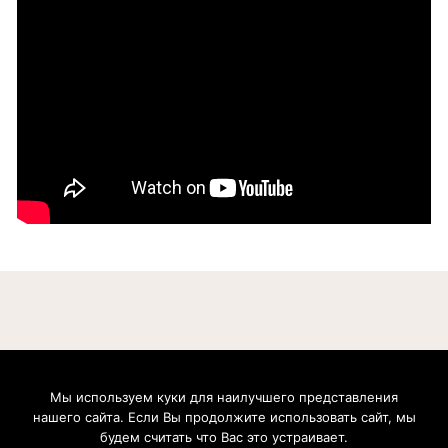
Мы используем куки для наилучшего представления
Boris Nemtsov Foundation for Freedom gGmbH. Postfach 20 09 37, 53139, Bonn, Germany.
нашего сайта. Если Вы продолжите использовать сайт, мы
Geschäftsführer: Zhanna Nemtsova, Anna Cherednichenko. Handelsregister: Amtsgericht
Bonn (Bonn Local Court). Registernummer: HRB 21991. Umsatzsteuer-Identifikationsnummer:
будем считать что Вас это устраивает.
DE304695069. Inhaltlich verantwortlich: Zhanna Nemtsova, Anna Cherednichenko