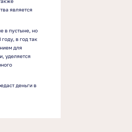
также
тва является
е в пустыне, но
году, в год так
нием для
ки, уделяется
рного
едаст деньги в