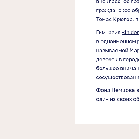
внеклассное гр
гражданское обр
Томас Крюгер, 
Гимназия
«In de
в одноименном р
называемой Мар
девочек в городе
большое вниман
сосуществовани
Фонд Немцова в
один из своих о