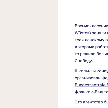
Восьмиклассник
Wüste») заняли 
гражданскому о
Авторами работы
то решили больш
Свободу.
Школьный конку
организован Фе
Bundeszentrale fü
Франком-Вальт
Это агентство б