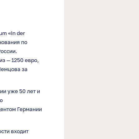
m «In der
нования по
оссии.
з — 1250 евро,
Немцова за
и уже 50 лет и
ю
дентом Германии
ости входит