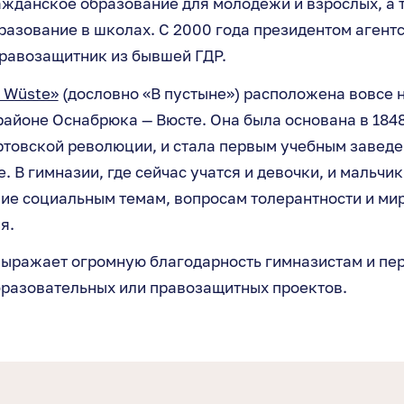
ажданское образование для молодежи и взрослых, а 
азование в школах. С 2000 года президентом агентс
правозащитник из бывшей ГДР.
r Wüste»
(дословно «В пустыне») расположена вовсе н
айоне Оснабрюка — Вюсте. Она была основана в 1848 
товской революции, и стала первым учебным заведе
. В гимназии, где сейчас учатся и девочки, и мальчи
ие социальным темам, вопросам толерантности и ми
я.
ыражает огромную благодарность гимназистам и пер
бразовательных или правозащитных проектов.