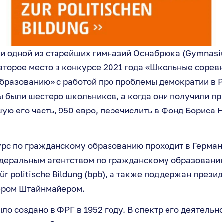
и одной из старейших гимназий Оснабрюка (Gymnasiu
второе место в конкурсе 2021 года «Школьные сорев
бразованию» с работой про проблемы демократии в Р
 были шестеро школьников, а когда они получили при
ую его часть, 950 евро, перечислить в Фонд Бориса 
рс по гражданскому образованию проходит в Германи
деральным агентством по гражданскому образовани
r politische Bildung (bpb)
, а также поддержан прези
ером Штайнмайером.
ыло создано в ФРГ в 1952 году. В спектр его деятельн