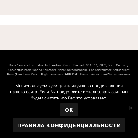
Boris Nemtsov Foundation for Freedom gGmbH. Postfach 20 09 37, 53139, Bonn, Germany.
Geschäftsführer: Zhanna Nemtsova, Anna Cherednichenko. Handelsregister: Amtsgericht
Bonn (Bonn Local Court). Registernummer: HRB 21991. Umsatzsteuer-Identifikationsnummer:
DE304695069. Inhaltlich verantwortlich: Zhanna Nemtsova, Anna Cherednichenko
Мы используем куки для наилучшего представления
© 2026 Фонд Бориса Немцова за Свободу.
нашего сайта. Если Вы продолжите использовать сайт, мы
IMPRESSUM
УСТАВ ФОНДА
будем считать что Вас это устраивает.
ПРАВИЛА КОНФИДЕНЦИАЛЬНОСТИ
OK
ПРАВИЛА КОНФИДЕНЦИАЛЬНОСТИ