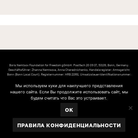
Boris Nemtsov Foundation for Freedom gGmbH. Postfach 20 09 37, 53139, Bonn, Germany.
Geschäftsführer: Zhanna Nemtsova, Anna Cherednichenko. Handelsregister: Amtsgericht
Bonn (Bonn Local Court). Registernummer: HRB 21991. Umsatzsteuer-Identifikationsnummer:
DE304695069. Inhaltlich verantwortlich: Zhanna Nemtsova, Anna Cherednichenko
Мы используем куки для наилучшего представления
© 2026 Фонд Бориса Немцова за Свободу.
нашего сайта. Если Вы продолжите использовать сайт, мы
IMPRESSUM
УСТАВ ФОНДА
будем считать что Вас это устраивает.
ПРАВИЛА КОНФИДЕНЦИАЛЬНОСТИ
OK
ПРАВИЛА КОНФИДЕНЦИАЛЬНОСТИ