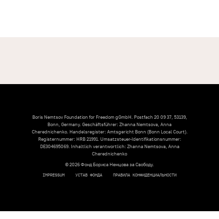
Boris Nemtsov Foundation for Freedom gGmbH. Postfach 20 09 37, 53139,
Bonn, Germany. Geschäftsführer: Zhanna Nemtsova, Anna
Cherednichenko. Handelsregister: Amtsgericht Bonn (Bonn Local Court).
Registernummer: HRB 21991. Umsatzsteuer-Identifikationsnummer:
DE304695069. Inhaltlich verantwortlich: Zhanna Nemtsova, Anna
Cherednichenko
© 2026 Фонд Бориса Немцова за Свободу.
IMPRESSUM
УСТАВ ФОНДА
ПРАВИЛА КОНФИДЕНЦИАЛЬНОСТИ