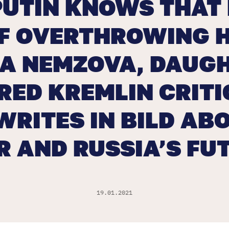
PUTIN KNOWS THAT 
F OVERTHROWING H
A NEMZOVA, DAUGH
ED KREMLIN CRITI
WRITES IN BILD ABO
R AND RUSSIA’S FU
19.01.2021