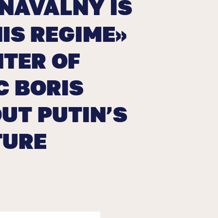
NAVALNY IS
IS REGIME»
TER OF
C BORIS
UT PUTIN’S
TURE