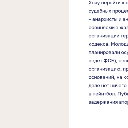
Хочу перейти к 
судебных проце
– анархисты и а
обвиняемые жало
организации тер
кодекса. Молоды
планировали осу
ведет ФСБ), не
организацию, пр
оснований, на к
деле нет ничего
в пейнтбол. Пуб
задержания вто