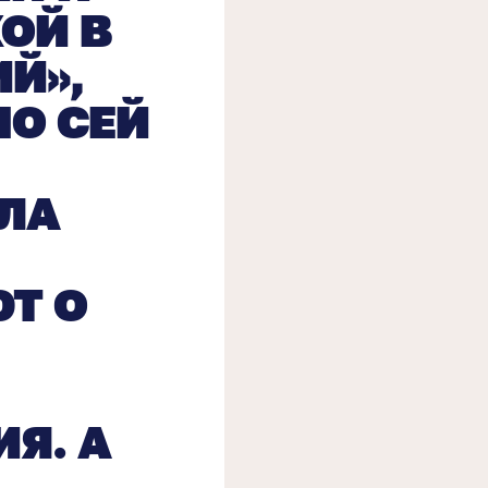
ОЙ В
Й»,
О СЕЙ
ЛА
Т О
Я. А