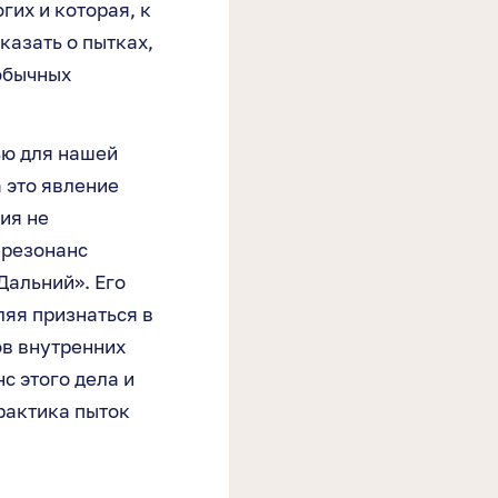
гих и которая, к
казать о пытках,
обычных
ью для нашей
 это явление
ия не
 резонанс
Дальний». Его
ляя признаться в
ов внутренних
с этого дела и
рактика пыток