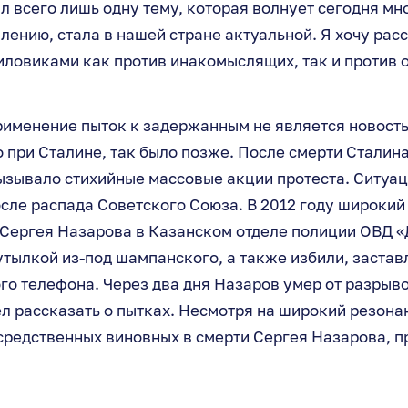
л всего лишь одну тему, которая волнует сегодня мно
ению, стала в нашей стране актуальной. Я хочу расс
иловиками как против инакомыслящих, так и против 
рименение пыток к задержанным не является новост
о при Сталине, так было позже. После смерти Сталина
ызывало стихийные массовые акции протеста. Ситуац
сле распада Советского Союза. В 2012 году широкий
Сергея Назарова в Казанском отделе полиции ОВД «
тылкой из-под шампанского, а также избили, застав
о телефона. Через два дня Назаров умер от разрыв
ел рассказать о пытках. Несмотря на широкий резонан
средственных виновных в смерти Сергея Назарова, п