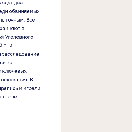
ходят два
реди обвиняемых
пыточным. Все
обвиняют в
ья Уголовного
й они
 (расследование
 свою
з ключевых
 показания. В
ирались и играли
а после