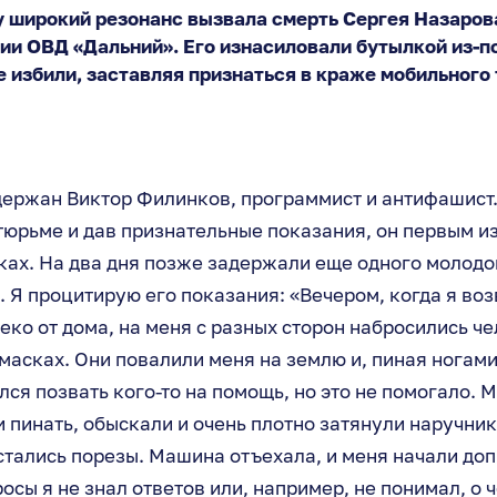
у широкий резонанс вызвала смерть Сергея Назаров
ии ОВД «Дальний». Его изнасиловали бутылкой из-п
е избили, заставляя признаться в краже мобильного
ержан Виктор Филинков, программист и антифашист. 
тюрьме и дав признательные показания, он первым из
ках. На два дня позже задержали еще одного молодо
 Я процитирую его показания: «Вечером, когда я во
еко от дома, на меня с разных сторон набросились че
масках. Они повалили меня на землю и, пиная ногами
лся позвать кого-то на помощь, но это не помогало. 
 пинать, обыскали и очень плотно затянули наручники
стались порезы. Машина отъехала, и меня начали до
осы я не знал ответов или, например, не понимал, о ч