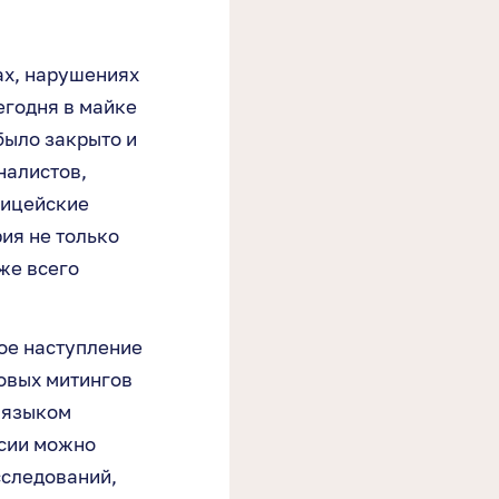
ах, нарушениях
сегодня в майке
было закрыто и
налистов,
лицейские
рия не только
же всего
ое наступление
совых митингов
ь языком
ссии можно
сследований,