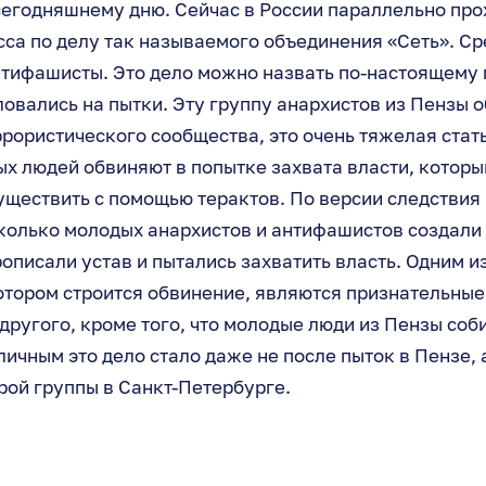
сегодняшнему дню. Сейчас в России параллельно про
сса по делу так называемого объединения «Сеть». С
нтифашисты. Это дело можно назвать по-настоящему 
вались на пытки. Эту группу анархистов из Пензы 
рористического сообщества, это очень тяжелая стат
х людей обвиняют в попытке захвата власти, которы
ществить с помощью терактов. По версии следствия
сколько молодых анархистов и антифашистов создали
описали устав и пытались захватить власть. Одним и
отором строится обвинение, являются признательные
 другого, кроме того, что молодые люди из Пензы соб
личным это дело стало даже не после пыток в Пензе, 
рой группы в Санкт-Петербурге.