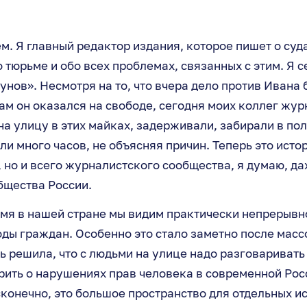
м. Я главный редактор издания, которое пишет о суд
о тюрьме и обо всех проблемах, связанных с этим. Я 
нов». Несмотря на то, что вчера дело против Ивана 
ам он оказался на свободе, сегодня моих коллег жур
а улицу в этих майках, задерживали, забирали в по
ли много часов, не объясняя причин. Теперь это исто
 но и всего журналистского сообщества, я думаю, да
бщества России.
емя в нашей стране мы видим практически непрерывн
оды граждан. Особенно это стало заметно после мас
ть решила, что с людьми на улице надо разговариват
рить о нарушениях прав человека в современной Ро
конечно, это большое пространство для отдельных и