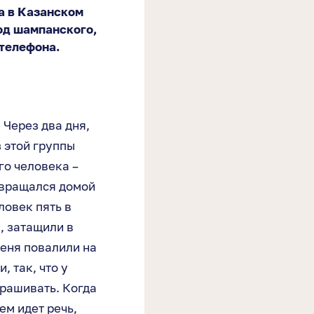
а в Казанском
од шампанского,
 телефона.
Через два дня,
 этой группы
го человека –
звращался домой
ловек пять в
, затащили в
Меня повалили на
, так, что у
прашивать. Когда
ем идет речь,