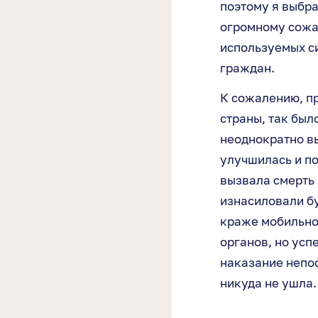
поэтому я выбра
огромному сожал
используемых с
граждан.
К сожалению, п
страны, так был
неоднократно в
улучшилась и по
вызвала смерть 
изнасиловали бу
краже мобильног
органов, но усп
наказание непо
никуда не ушла.