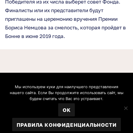
Победителя из их числа выберет совет Фонда.
Финалисты или их представители будут
приглашены на церемонию вручения Премии
Бориса Немцова за смелость, которая пройдет в
Бонне в июне 2019 года.
Мы используем куки для наилучшего представления
Boris Nemtsov Foundation for Freedom gGmbH. Postfach 20 09 37, 53139, Bonn, Germany.
нашего сайта. Если Вы продолжите использовать сайт, мы
Geschäftsführer: Zhanna Nemtsova, Anna Cherednichenko. Handelsregister: Amtsgericht
Bonn (Bonn Local Court). Registernummer: HRB 21991. Umsatzsteuer-Identifikationsnummer:
будем считать что Вас это устраивает.
DE304695069. Inhaltlich verantwortlich: Zhanna Nemtsova, Anna Cherednichenko
© 2026 Фонд Бориса Немцова за Свободу.
OK
IMPRESSUM
УСТАВ ФОНДА
ПРАВИЛА КОНФИДЕНЦИАЛЬНОСТИ
ПРАВИЛА КОНФИДЕНЦИАЛЬНОСТИ