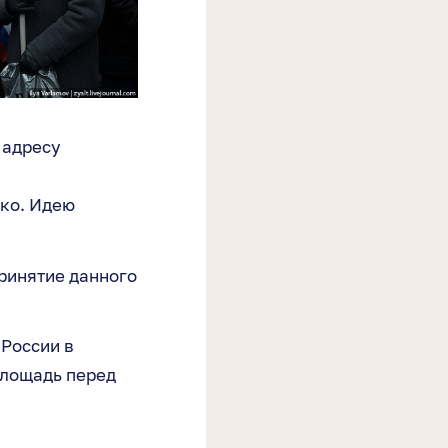
 адресу
чко. Идею
ринятие данного
России в
площадь перед