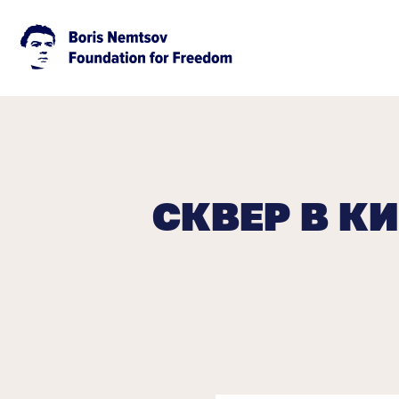
СКВЕР В К