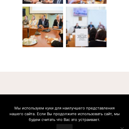
Мы используем куки для наилучшего представления
Boris Nemtsov Foundation for Freedom gGmbH. Postfach 20 09 37, 53139, Bonn, Germany.
нашего сайта. Если Вы продолжите использовать сайт, мы
Geschäftsführer: Zhanna Nemtsova, Anna Cherednichenko. Handelsregister: Amtsgericht
Bonn (Bonn Local Court). Registernummer: HRB 21991. Umsatzsteuer-Identifikationsnummer:
будем считать что Вас это устраивает.
DE304695069. Inhaltlich verantwortlich: Zhanna Nemtsova, Anna Cherednichenko
© 2026 Фонд Бориса Немцова за Свободу.