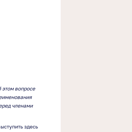
 этом вопросе
реименования
еред членами
выступить здесь