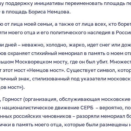
ашу поддержку инициативы переименовать площадь п
 в площадь Бориса Немцова.
 от лица моей семьи, а также от лица всех, кто боре
ти моего отца и его политического наследия в Росси
и дней – неважно, холодно, жарко, идет снег или до
ов охраняет стихийный мемориал в память о моем от
льшом Москворецком мосту, где он был убит. Множес
 этот мост «Немцов мост». Существует символ, кото
уличный знак, стилизованный под указатели московск
ов мост»).
, Гормост (организация, обслуживающая московские 
 националистическое движение СЕРБ – вероятно, по
ных российских чиновников – разоряли мемориал бо
чки в память моего отца, которые были размещены н