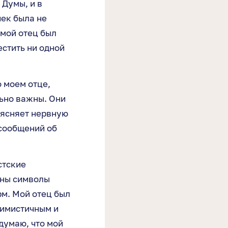
 Думы, и в
чек была не
 мой отец был
естить ни одной
 моем отце,
ьно важны. Они
ъясняет нервную
сообщений об
стские
жны символы
рм. Мой отец был
тимистичным и
думаю, что мой