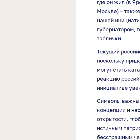
где он жил (в Я
Москве) – также
нашей инициатив
губернатором, г
таблички.
Текущий российс
поскольку прид
могут стать кат
реакцию россий
инициативе уве
Символы важны.
концепции и на
открытости, гло
истинным патрио
бесстрашным чел