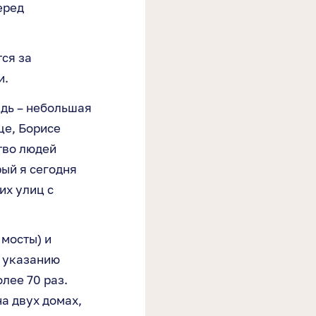
еред
тся за
и.
ждь – небольшая
це, Борисе
тво людей
рый я сегодня
их улиц с
мосты) и
 указанию
лее 70 раз.
а двух домах,