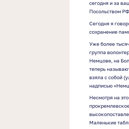
сегодня и за в
Посольством РФ
Сегодня я говорю
сохранение памя
Уже более тысяч
группа волонтер
Немцове, на Бо
теперь называют
взяла с собой (
надписью «Немц
Несмотря на это
прокремлевское
высокопоставлен
Маленькие табли