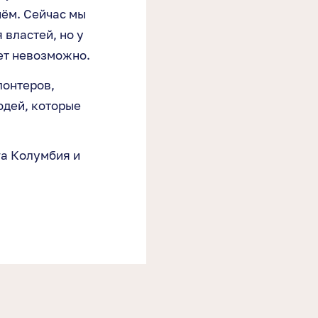
нём. Сейчас мы
 властей, но у
дет невозможно.
лонтеров,
юдей, которые
га Колумбия и