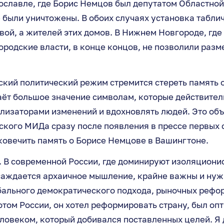
рославле, где Борис Немцов был депутатом Областной
 были уничтожены. В обоих случаях установка табли
ой, а жителей этих домов. В Нижнем Новгороде, где
ородские власти, в конце концов, не позволили разм
кий политический режим стремится стереть память о
аёт большое значение символам, которые действител
ализаторами изменений и вдохновлять людей. Это об
ского МИДа сразу после появления в прессе первых 
ковечить память о Борисе Немцове в Вашингтоне.
 В современной России, где доминируют изоляциони
саждается архаичное мышление, крайне важны и ну
бального демократического подхода, рыночных рефо
том России, он хотел реформировать страну, был оп
овеком, который добивался поставленных целей. Я 