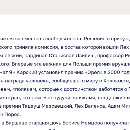
ается за смелость свободы слова. Решение о прису
кого приняла комиссия, в состав которой вошли Лех
ьневский, кардинал Станислав Дзивиш, профессор Ри
ого. Впервые эта важная для Польши премия вручал
ат Ян Карский установил премию «Орел» в 2000 году
та награда человека, сообщившего миру о Холокосте,
овам, «полякам, которые с достоинством заботятся о
их стран, которые «не будучи поляками, поддержива
в премии Тадеуш Мазовецкий, Лех Валенса, Адам Ми
н Перес.
а в Варшаве старшая дочь Бориса Немцова получила