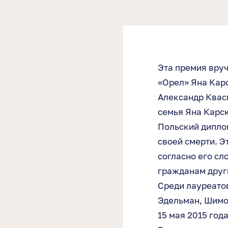
Эта премия вруч
«Орел» Яна Карс
Александр Квас
семья Яна Карск
Польский диплом
своей смерти. Э
согласно его сл
гражданам друг
Среди лауреато
Эдельман, Шимо
15 мая 2015 год