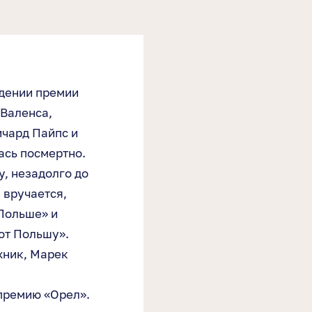
ждении премии
 Валенса,
чард Пайпс и
ась посмертно.
, незадолго до
 вручается,
 Польше» и
ют Польшу».
хник, Марек
 премию «Орел».