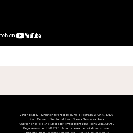
Boris Nemtsov Foundation for Freedom gGmbH. Postfach 20 09 37, 53139,
Bonn, Germany. Geschäftsführer: Zhanna Nemtsova, Anna
Cherednichenko. Handelsregister: Amtsgericht Bonn (Bonn Local Court).
Registernummer: HRB 21991. Umsatzsteuer-Identifikationsnummer:
DE304695069. Inhaltlich verantwortlich: Zhanna Nemtsova, Anna